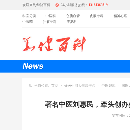
欢迎来到华健百科
24小时服务热线：
13161369519
科室分类：
中医科
心脑血管
皮肤专科
精神心理
中医药
肿瘤专科
康复科
中医科
特色门诊
名医百科
心脑血管
特色门诊
名医百科
内科
当前位置:
首页
好医生网大健康平台
中医智库
国医
特色门诊
名医百科
著名中医刘惠民，牵头创办
妇产科
发布时间：
特色门诊
名医百科