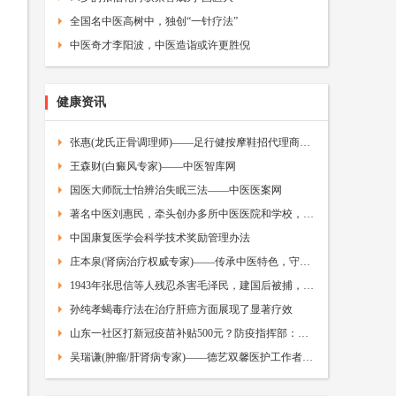
全国名中医高树中，独创“一针疗法”
中医奇才李阳波，中医造诣或许更胜倪
健康资讯
张惠(龙氏正骨调理师)——足行健按摩鞋招代理商——中医加盟网
王森财(白癜风专家)——中医智库网
国医大师阮士怡辨治失眠三法——中医医案网
著名中医刘惠民，牵头创办多所中医医院和学校，人称“人民医生”
中国康复医学会科学技术奖励管理办法
庄本泉(肾病治疗权威专家)——传承中医特色，守护百姓健康——中医智库网
1943年张思信等人残忍杀害毛泽民，建国后被捕，毛主席才得知真相
孙纯孝蝎毒疗法在治疗肝癌方面展现了显著疗效
山东一社区打新冠疫苗补贴500元？防疫指挥部：正调查
吴瑞谦(肿瘤/肝肾病专家)——德艺双馨医护工作者——中医故事网