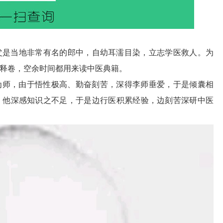
舅父是当地非常有名的郎中，自幼耳濡目染，立志学医救人。为
释卷，空余时间都用来读中医典籍。
鳌为师，由于悟性极高、勤奋刻苦，深得李师垂爱，于是倾囊相
，他深感知识之不足，于是边行医积累经验，边刻苦深研中医