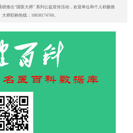
磅推出“国医大师” 系列公益宣传活动，欢迎单位和个人积极推
骨科
微
职称热线：18838174760。
特色门诊
名医百科
特
中医药
肿
特色门诊
名医百科
特
肝病专科
特色门诊
名医百科