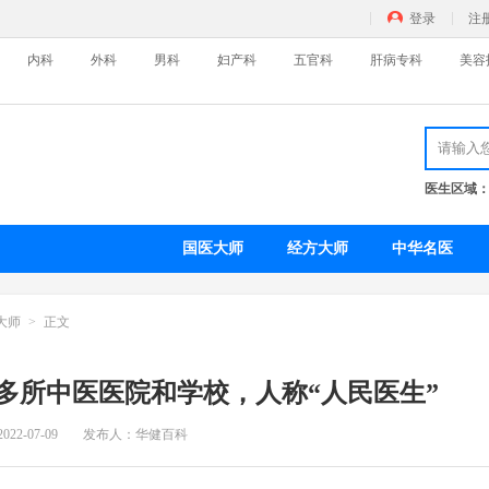
登录
注
内科
外科
男科
妇产科
五官科
肝病专科
美容
医生区域
皮肤病科
精
特色门诊
名医百科
特
国医大师
经方大师
中华名医
外科
男
大师
正文
特色门诊
名医百科
特
多所中医医院和学校，人称“人民医生”
五官科
美
2022-07-09
发布人：华健百科
特色门诊
名医百科
瘦