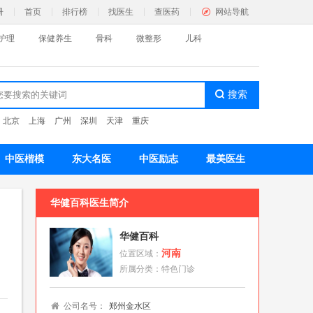
册
首页
排行榜
找医生
查医药
网站导航
护理
保健养生
骨科
微整形
儿科
：
北京
上海
广州
深圳
天津
重庆
神心理
色疗愈
名医百科
中医楷模
东大名医
中医励志
最美医生
科
华健百科
医生简介
色门诊
名医百科
华健百科
河南
位置区域：
所属分类：
特色门诊
容护理
身纤体
祛斑祛痘
黑发植发
皮肤护理
公司名号：
郑州金水区