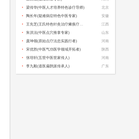
梁传华(中医人才培养特色诊疗导师)
北京
陶长年‌(疑难病症特色中医专家)
安徽
王先芝(王氏特色针灸治疗瘫痪疗法创始人)
江西
朱洪法(中医点穴推拿专家)
山东
庞坤领(原始点疗法忠实践行者)
河南
宋优胜(中医气功医学领域开拓者)
陕西
张培轩(五世中医世家传人)
河南
李九毅(道医扁鹊派传承人)
广东