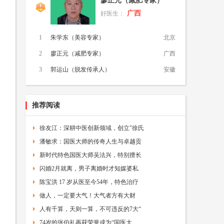
廖正元（减肥专家）
广西
好医生：
1
朱学东（美容专家）
北京
2
廖正元（减肥专家）
广西
3
郭运山（脱发传承人）
安徽
推荐阅读
徐友江：深耕中医创新领域，创立"徐氏
潘敏求：国医大师的传奇人生与卓越贡
新时代特色国医大师吴法兴，特别擅长
闪婚2月就离，男子离婚时才知媒婆私
陈宝洪 17 岁从医至今54年，特色治疗
做人，一定要大气！大气者方有大财
人有千算，天则一算，不可违反的7大“
74岁的张伯礼再获荣誉成为“国医大