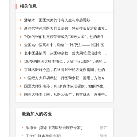
相关信息
潘敏求：国医大师的传奇人生与卓越贡献
新时代特色国医大师吴法兴，特别擅长疑难病康复理疗，尤其是肺穿孔康复和不孕不育理疗，为成千上万的疾病患者解除痛苦
74岁的张伯礼再获荣誉成为“国医大师”，他的养生方法简单可学——中国中医领航人物网
全国名中医高树中，独创“一针疗法”——中国中医针灸推拿网
老中医蒲辅周，从医60余载，曾为周总理治过病，人称“国医圣手” ——中国中医领航人物网
103岁的国医大师李辅仁，人称“当代御医”，他的养生秘诀被公开 ——中医品牌网
京城名医施今墨，临终将10张秘方无偿捐国，他的传奇一生值得铭记
中医经方大师胡希恕，行医50余载，善用古方治今病，赢得世人赞誉
国医大师朱南孙，101岁身体依旧硬朗，她的养生秘诀，你也能做到
国医大师李士懋，从医50余年，独重脉诊，善用中医药医治急危重症
最新加入的名医
陈德来（著名中西医结合理疗专家）
浙江
王太伍(疑难杂症专家)
湖南