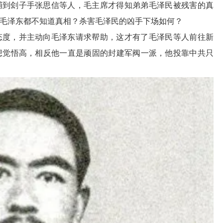
捕到刽子手张思信等人，毛主席才得知弟弟毛泽民被残害的真
毛泽东都不知道真相？杀害毛泽民的凶手下场如何？
态度，并主动向毛泽东请求帮助，这才有了毛泽民等人前往新
想觉悟高，相反他一直是顽固的封建军阀一派，他投靠中共只