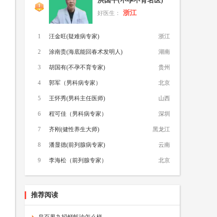
洪国平(不孕不育名医)
浙江
好医生：
1
汪金旺(疑难病专家)
浙江
2
涂南贵(海底能回春术发明人)
湖南
3
胡国有(不孕不育专家)
贵州
4
郭军（男科病专家）
北京
5
王怀秀(男科主任医师)
山西
6
程可佳（男科病专家）
深圳
7
齐刚(健性养生大师)
黑龙江
8
潘显德(前列腺病专家)
云南
9
李海松（前列腺专家）
北京
推荐阅读