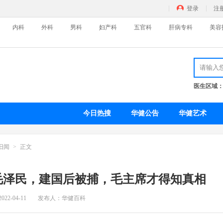
登录
注
内科
外科
男科
妇产科
五官科
肝病专科
美容
医生区域
皮肤病科
精
特色门诊
名医百科
特
今日热搜
华健公告
华健艺术
外科
男
旧闻
正文
特色门诊
名医百科
特
害毛泽民，建国后被捕，毛主席才得知真相
五官科
美
2022-04-11
发布人：华健百科
特色门诊
名医百科
瘦