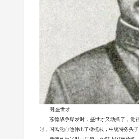
图|盛世才
苏德战争爆发时，盛世才又动摇了，觉
时，国民党向他伸出了橄榄枝，中统特务头子