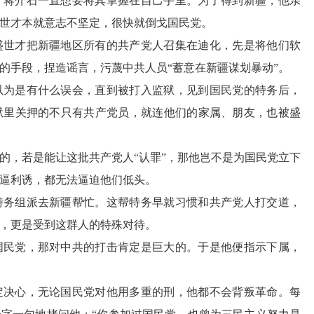
，蒋介石一直想要将其掌握在自己手里。为了得到新疆，他亲
世才本就意志不坚定，很快就倒戈国民党。
盛世才把新疆地区所有的共产党人召集在迪化，先是将他们软
的手段，捏造谣言，污蔑中共人员“蓄意在新疆谋划暴动”。
以为是有什么误会，直到被打入监狱，见到国民党的特务后，
狱里关押的不只有共产党员，就连他们的家属、朋友，也被盛
的，若是能让这批共产党人“认罪”，那他岂不是为国民党立下
逼利诱，都无法逼迫他们低头。
特务组派去新疆帮忙。这帮特务早就习惯和共产党人打交道，
，更是受到这群人的特殊对待。
国民党，那对中共的打击肯定是巨大的。于是他便指示下属，
定决心，无论国民党对他用多重的刑，他都不会背叛革命。每