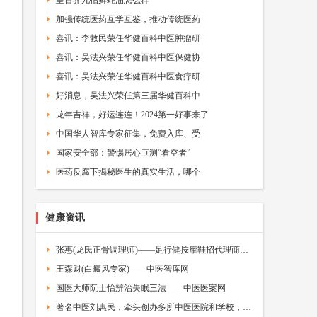
皇百界九招鲜蚝油怎么样
加强传统医药互学互鉴，推动传统医药
喜讯：李救民荣任华健百科中医肿瘤研
喜讯：吴法兴荣任华健百科中医保健协
喜讯：吴法兴荣任华健百科中医食疗研
好消息，吴法兴荣任第三届华健百科中
龙年吉祥，好运连连！2024第一好事来了
中国华人智库专家征集，免费入库、受
国家安全部：警惕居心叵测“看空者”
医药反腐下揭秘医生的真实生活，哪个
健康资讯
张惠(龙氏正骨调理师)——足行健按摩鞋招代理商——中医加盟网
王森财(白癜风专家)——中医智库网
国医大师阮士怡辨治失眠三法——中医医案网
著名中医刘惠民，牵头创办多所中医医院和学校，人称“人民医生”