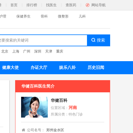
册
首页
排行榜
找医生
查医药
网站导航
护理
保健养生
骨科
微整形
儿科
：
北京
上海
广州
深圳
天津
重庆
神心理
色疗愈
名医百科
健康大使
办证大厅
娱乐八卦
历史旧闻
科
华健百科
医生简介
色门诊
名医百科
华健百科
河南
位置区域：
所属分类：
特色门诊
容护理
身纤体
祛斑祛痘
黑发植发
皮肤护理
公司名号：
郑州金水区