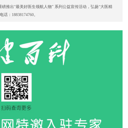
磅推出“最美好医生领航人物” 系列公益宣传活动，弘扬“大医精
骨科
微
18838174760。
特色门诊
名医百科
特
中医药
肿
特色门诊
名医百科
特
肝病专科
特色门诊
名医百科