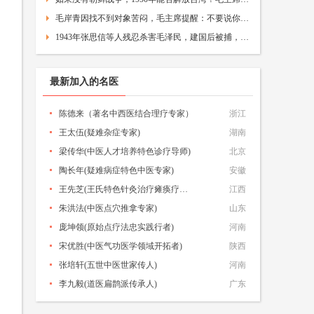
毛岸青因找不到对象苦闷，毛主席提醒：不要说你是毛泽东的儿子嘛
1943年张思信等人残忍杀害毛泽民，建国后被捕，毛主席才得知真相
最新加入的名医
陈德来（著名中西医结合理疗专家）
浙江
王太伍(疑难杂症专家)
湖南
梁传华(中医人才培养特色诊疗导师)
北京
陶长年‌(疑难病症特色中医专家)
安徽
王先芝(王氏特色针灸治疗瘫痪疗法创始人)
江西
朱洪法(中医点穴推拿专家)
山东
庞坤领(原始点疗法忠实践行者)
河南
宋优胜(中医气功医学领域开拓者)
陕西
张培轩(五世中医世家传人)
河南
李九毅(道医扁鹊派传承人)
广东