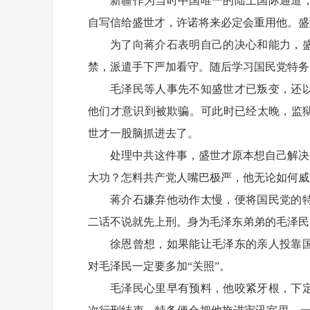
新疆作为当时中国唯一的陆上国际通道
自写信给盛世才，许诺将来必定会重用他。盛
为了向蒋介石表明自己的决心和能力，
禁，派遣手下严加看守。随后学习国民党特务
毛泽民等人事先不知盛世才已叛变，还
他们才意识到被欺骗。可此时已经太晚，监
世才一股脑抓进去了。
处理中共这件事，盛世才原本想自己解决
大功？怎料共产党人嘴巴极严，他无论如何威
蒋介石嫌弃他动作太慢，便将国民党的
二话不说就先上刑。身为毛泽东弟弟的毛泽民
徐恩曾想，如果能让毛泽东的亲人投靠
对毛泽民一定要多加“关照”。
毛泽民心里早有预料，他咬紧牙根，下