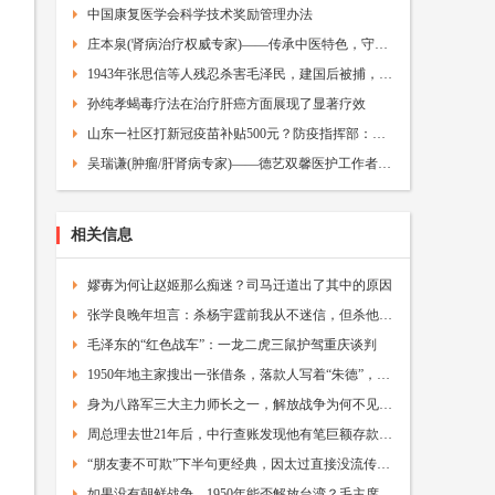
中国康复医学会科学技术奖励管理办法
庄本泉(肾病治疗权威专家)——传承中医特色，守护百姓健康——中医智库网
1943年张思信等人残忍杀害毛泽民，建国后被捕，毛主席才得知真相
孙纯孝蝎毒疗法在治疗肝癌方面展现了显著疗效
山东一社区打新冠疫苗补贴500元？防疫指挥部：正调查
吴瑞谦(肿瘤/肝肾病专家)——德艺双馨医护工作者——中医故事网
相关信息
嫪毐为何让赵姬那么痴迷？司马迁道出了其中的原因
张学良晚年坦言：杀杨宇霆前我从不迷信，但杀他后我不得不信
毛泽东的“红色战车”：一龙二虎三鼠护驾重庆谈判
1950年地主家搜出一张借条，落款人写着“朱德”，朱德听说后：接他来北京
身为八路军三大主力师长之一，解放战争为何不见踪影
周总理去世21年后，中行查账发现他有笔巨额存款，调查结果感人
“朋友妻不可欺”下半句更经典，因太过直接没流传开，鲜有人知——中医访谈网
如果没有朝鲜战争，1950年能否解放台湾？毛主席的分析真绝了