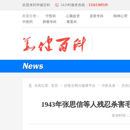
欢迎来到华健百科
24小时服务热线：
13161369519
科室分类：
中医科
心脑血管
皮肤专科
精神心理
中医药
肿瘤专科
康复科
中医科
特色门诊
名医百科
心脑血管
特色门诊
名医百科
内科
当前位置:
首页
好医生网大健康平台
中医头条
历史
特色门诊
名医百科
1943年张思信等人残忍杀
妇产科
发布时间：
特色门诊
名医百科