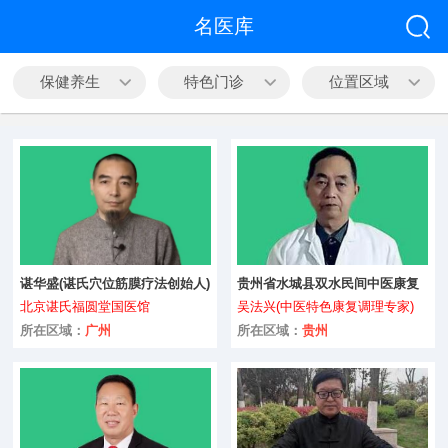
全部
名医库
中医科
保健养生
特色门诊
位置区域
心脑血管
皮肤病科
精神心理
内科
谌华盛(谌氏穴位筋膜疗法创始人)
贵州省水城县双水民间中医康复
外科
中心
北京谌氏福圆堂国医馆
吴法兴(中医特色康复调理专家)
咨询
男科
所在区域：
广州
所在区域：
贵州
妇产科
五官科