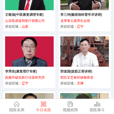
美容护理
保健养生
王敬福(中医康复调理专家)
李三坤(糖尿病科普学术讲师)
山东医易道和医疗有限公司
龙潭青云观养生会馆
咨询
骨科
所在区域：
山东
所在区域：
辽宁
微整形
儿科
中医药
肿瘤科
李秀实(康复理疗专家)
邢道国(拔筋正骨讲师)
抚顺市硕实医疗仪器研究所
邢氏宝芝林经脉顺骨堂
咨询
康复科
所在区域：
辽宁
所在区域：
天津
肝病专科
全部
国医名师
今日名医
视频矩阵
国医泰斗