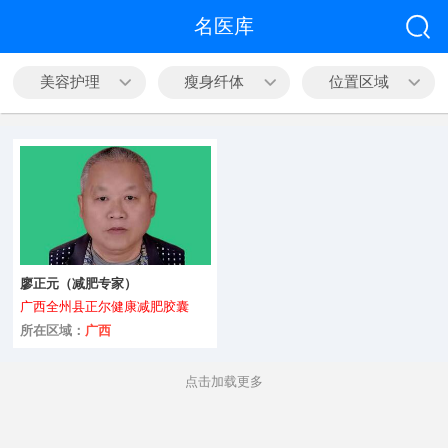
全部
名医库
中医科
美容护理
瘦身纤体
位置区域
心脑血管
皮肤病科
精神心理
内科
廖正元（减肥专家）
外科
广西全州县正尔健康减肥胶囊
咨询
男科
所在区域：
广西
妇产科
点击加载更多
五官科