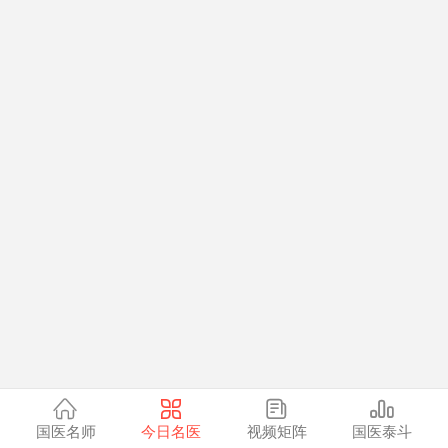
美容护理
保健养生
骨科
微整形
儿科
中医药
肿瘤科
康复科
肝病专科
全部
国医名师
今日名医
视频矩阵
国医泰斗