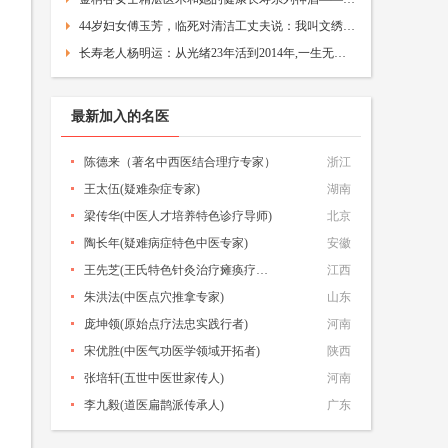
44岁妇女傅玉芳，临死对清洁工丈夫说：我叫文绣，曾是大清的皇妃
长寿老人杨明运：从光绪23年活到2014年,一生无子,曾公开长寿秘诀
最新加入的名医
陈德来（著名中西医结合理疗专家）
浙江
王太伍(疑难杂症专家)
湖南
梁传华(中医人才培养特色诊疗导师)
北京
陶长年‌(疑难病症特色中医专家)
安徽
王先芝(王氏特色针灸治疗瘫痪疗法创始人)
江西
朱洪法(中医点穴推拿专家)
山东
庞坤领(原始点疗法忠实践行者)
河南
宋优胜(中医气功医学领域开拓者)
陕西
张培轩(五世中医世家传人)
河南
李九毅(道医扁鹊派传承人)
广东