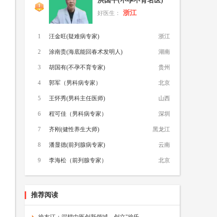
洪国平(不孕不育名医)
浙江
好医生：
1
汪金旺(疑难病专家)
浙江
2
涂南贵(海底能回春术发明人)
湖南
3
胡国有(不孕不育专家)
贵州
4
郭军（男科病专家）
北京
5
王怀秀(男科主任医师)
山西
6
程可佳（男科病专家）
深圳
7
齐刚(健性养生大师)
黑龙江
8
潘显德(前列腺病专家)
云南
9
李海松（前列腺专家）
北京
推荐阅读