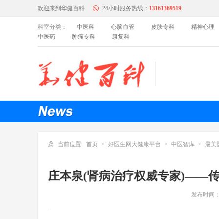
欢迎来到华健百科
24小时服务热线：
13161369519
科室分类：
中医科
心脑血管
皮肤专科
精神心理
中医药
肿瘤专科
康复科
中医科
特色门诊
名医百科
心脑血管
特色门诊
名医百科
内科
当前位置:
首页
好医生网大健康平台
中医智库
最美
特色门诊
名医百科
庄本泉(肾病治疗权威专家)——
妇产科
发布时间
特色门诊
名医百科