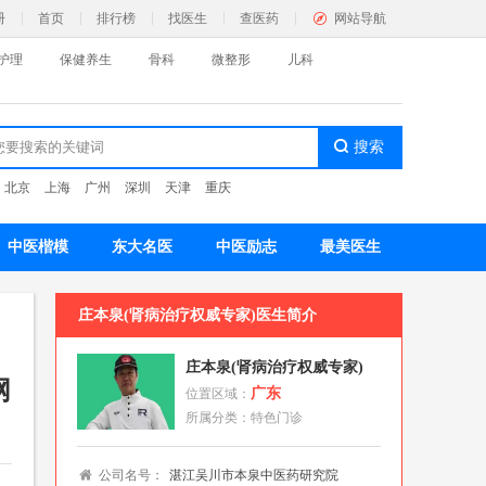
册
首页
排行榜
找医生
查医药
网站导航
护理
保健养生
骨科
微整形
儿科
：
北京
上海
广州
深圳
天津
重庆
神心理
色疗愈
名医百科
中医楷模
东大名医
中医励志
最美医生
科
庄本泉(肾病治疗权威专家)
医生简介
色门诊
名医百科
庄本泉(肾病治疗权威专家)
网
广东
位置区域：
所属分类：
特色门诊
容护理
身纤体
祛斑祛痘
黑发植发
皮肤护理
公司名号：
湛江吴川市本泉中医药研究院