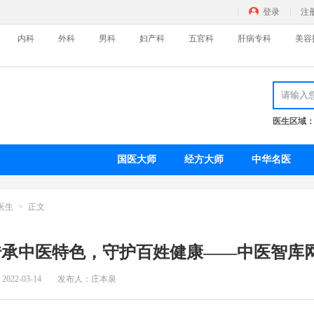
登录
注
内科
外科
男科
妇产科
五官科
肝病专科
美容
医生区域
皮肤病科
精
特色门诊
名医百科
特
国医大师
经方大师
中华名医
外科
男
医生
正文
特色门诊
名医百科
特
传承中医特色，守护百姓健康——中医智库
五官科
美
：
2022-03-14
发布人：庄本泉
特色门诊
名医百科
瘦