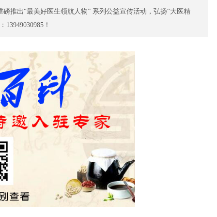
磅推出“最美好医生领航人物” 系列公益宣传活动，弘扬“大医精
骨科
微
49030985！
特色门诊
名医百科
特
中医药
肿
特色门诊
名医百科
特
肝病专科
特色门诊
名医百科