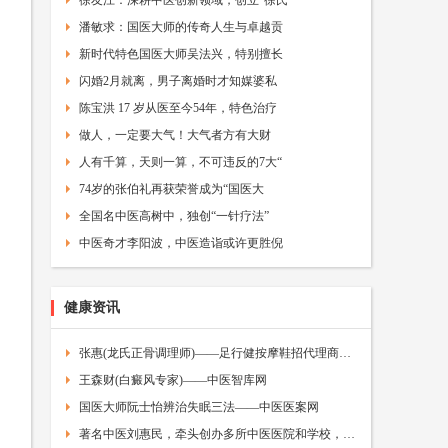
徐友江：深耕中医创新领域，创立"徐氏
潘敏求：国医大师的传奇人生与卓越贡
新时代特色国医大师吴法兴，特别擅长
闪婚2月就离，男子离婚时才知媒婆私
陈宝洪 17 岁从医至今54年，特色治疗
做人，一定要大气！大气者方有大财
人有千算，天则一算，不可违反的7大“
74岁的张伯礼再获荣誉成为“国医大
全国名中医高树中，独创“一针疗法”
中医奇才李阳波，中医造诣或许更胜倪
健康资讯
张惠(龙氏正骨调理师)——足行健按摩鞋招代理商——中医加盟网
王森财(白癜风专家)——中医智库网
国医大师阮士怡辨治失眠三法——中医医案网
著名中医刘惠民，牵头创办多所中医医院和学校，人称“人民医生”