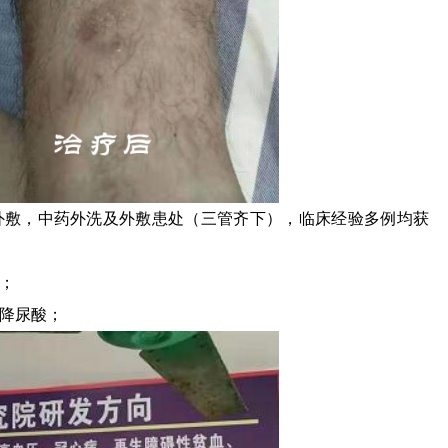
外敷，中药外洗及外敷患处（三管齐下），临床经验多例均获
；
降尿酸；