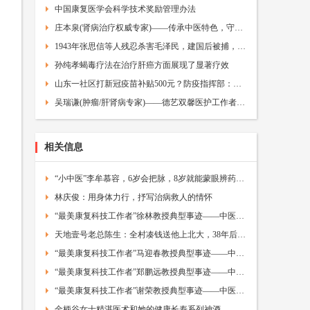
中国康复医学会科学技术奖励管理办法
庄本泉(肾病治疗权威专家)——传承中医特色，守护百姓健康——中医智库网
1943年张思信等人残忍杀害毛泽民，建国后被捕，毛主席才得知真相
孙纯孝蝎毒疗法在治疗肝癌方面展现了显著疗效
山东一社区打新冠疫苗补贴500元？防疫指挥部：正调查
吴瑞谦(肿瘤/肝肾病专家)——德艺双馨医护工作者——中医故事网
相关信息
“小中医”李牟慕容，6岁会把脉，8岁就能蒙眼辨药材，令人赞佩 ——中医品牌网
林庆俊：用身体力行，抒写治病救人的情怀
“最美康复科技工作者”徐林教授典型事迹——中医康复网
天地壹号老总陈生：全村凑钱送他上北大，38年后他送每户一栋别墅
“最美康复科技工作者”马迎春教授典型事迹——中医康复网
“最美康复科技工作者”郑鹏远教授典型事迹——中医康复网
“最美康复科技工作者”谢荣教授典型事迹——中医康复网
金柄谷女士精湛医术和她的健康长寿系列神酒——中医食品网