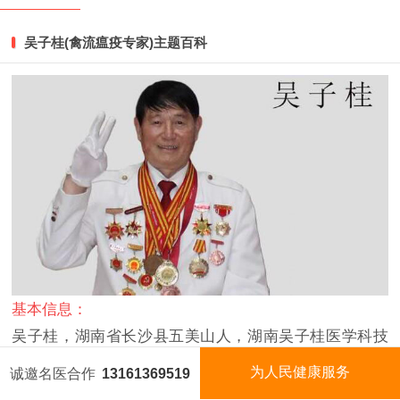
秒看视频
吴子桂(禽流瘟疫专家)主题百科
基本信息：
吴子桂，湖南省长沙县五美山人，湖南吴子桂医学科技
有限公司董事长，中国防禽流瘟疫首席专家，世界退烧
为人民健康服务
诚邀名医合作
13161369519
国医名师
今日名医
视频矩阵
国医泰斗
首席专家。四大国际级重大发明，得到中央媒体及联合