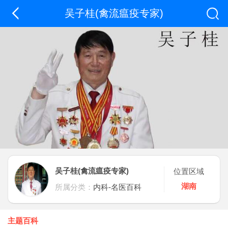
吴子桂(禽流瘟疫专家)
吴子桂(禽流瘟疫专家)
位置区域
湖南
所属分类：
内科-名医百科
主题百科