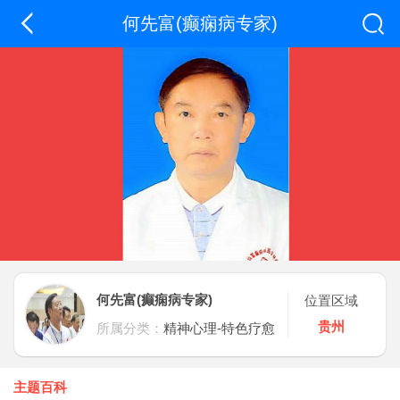
何先富(癫痫病专家)
何先富(癫痫病专家)
位置区域
贵州
所属分类：
精神心理-特色疗愈
主题百科