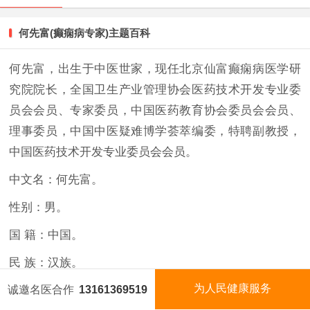
何先富(癫痫病专家)主题百科
何先富，出生于中医世家，现任北京仙富癫痫病医学研
究院院长，全国卫生产业管理协会医药技术开发专业委
员会会员、专家委员，中国医药教育协会委员会会员、
理事委员，中国中医疑难博学荟萃编委，特聘副教授，
中国医药技术开发专业委员会会员。
中文名：何先富。
性别：男。
国 籍：中国。
民
族：汉族。
为人民健康服务
出生地：贵州省贵阳市。
诚邀名医合作
13161369519
国医名师
今日名医
视频矩阵
国医泰斗