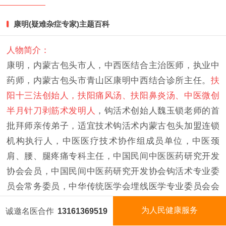
一键收听
康明(疑难杂症专家)主题百科
秒看视频
人物简介：
康明，内蒙古包头市人，中西医结合主治医师，执业中
经典医案
药师，内蒙古包头市青山区康明中西结合诊所主任。
扶
健康讲座
阳十三法创始人，扶阳痛风汤、扶阳鼻炎汤、中医微创
半月针刀剥筋术发明人
，钩活术创始人魏玉锁老师的首
扫码咨询
批拜师亲传弟子，适宜技术钩活术内蒙古包头加盟连锁
机构执行人，中医医疗技术协作组成员单位，中医颈
肩、腰、腿疼痛专科主任，中国民间中医医药研究开发
协会会员，中国民间中医药研究开发协会钩活术专业委
员会常务委员，中华传统医学会埋线医学专业委员会会
员，中华名医理事会副会长，北京中西医慢病促进会康
为人民健康服务
诚邀名医合作
13161369519
复适宜技术全国推广项目(扶阳十三法)授课老师，北京中
国医名师
今日名医
视频矩阵
国医泰斗