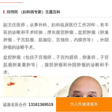
一键收听
邱伟民 （妇科病专家）主题百科
扫码咨询
副主任医师，从事外科、妇科临床医疗工作20年，有丰
富的诊断和手术经验，擅长腹部肿瘤，盆腔肿瘤（卵巢
肿瘤，子宫肌瘤、肌腺症、宫颈癌，内膜癌等），外阴
肿瘤的诊断手术。
盆腔肿瘤（包括子宫颈癌，子宫内膜癌，卵巢癌，子宫
肌瘤卵巢囊肿等），腹部肿瘤和外阴肿瘤的诊断和手
术。
为人民健康服务
诚邀名医合作
13161369519
国医名师
今日名医
视频矩阵
国医泰斗