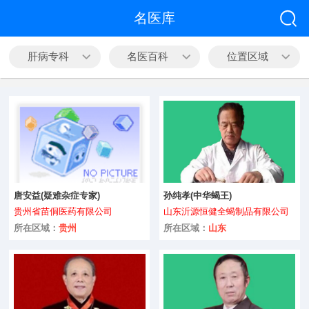
全部
名医库
中医科
肝病专科
名医百科
位置区域
心脑血管
皮肤病科
精神心理
内科
唐安益(疑难杂症专家)
孙纯孝(中华蝎王)
外科
贵州省苗侗医药有限公司
山东沂源恒健全蝎制品有限公司
咨询
男科
所在区域：
贵州
所在区域：
山东
妇产科
五官科