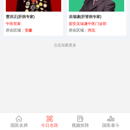
美容护理
保健养生
曹洪正(肝病专家)
吴瑞谦(肝肾病专家)
中医世家
固安吴瑞谦中医门诊部
咨询
骨科
所在区域：
安徽
所在区域：
河北
微整形
点击加载更多
儿科
中医药
肿瘤科
康复科
肝病专科
全部
国医名师
今日名医
视频矩阵
国医泰斗